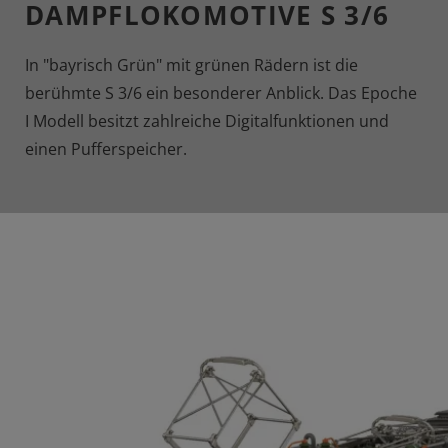
DAMPFLOKOMOTIVE S 3/6
In "bayrisch Grün" mit grünen Rädern ist die
berühmte S 3/6 ein besonderer Anblick. Das Epoche
I Modell besitzt zahlreiche Digitalfunktionen und
einen Pufferspeicher.