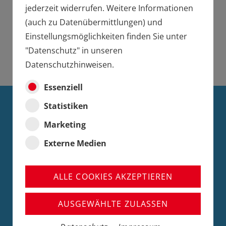
jederzeit widerrufen. Weitere Informationen
(auch zu Datenübermittlungen) und
Einstellungsmöglichkeiten finden Sie unter
"Datenschutz" in unseren
Datenschutzhinweisen.
Essenziell
Statistiken
DIE MÄRKLIN
Marketing
SOMMERNEUHEITEN
Externe Medien
2026
ALLE COOKIES AKZEPTIEREN
DIE HIGHLIGHTS
AUSGEWÄHLTE ZULASSEN
Entdecken Sie in der folgenden Übersicht die