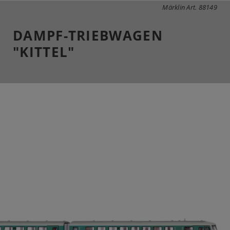
Märklin Art. 88149
DAMPF-TRIEBWAGEN
"KITTEL"