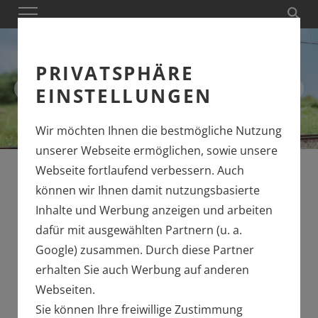
PRIVATSPHÄRE
EINSTELLUNGEN
Wir möchten Ihnen die bestmögliche Nutzung
unserer Webseite ermöglichen, sowie unsere
Märklin Art. 37088
Webseite fortlaufend verbessern. Auch
können wir Ihnen damit nutzungsbasierte
Inhalte und Werbung anzeigen und arbeiten
ÜBERGABE MIT DER
dafür mit ausgewählten Partnern (u. a.
BAUREIHE 86
Google) zusammen. Durch diese Partner
erhalten Sie auch Werbung auf anderen
DIE BAUREIHE 86 ALS EXKLUSIVES
Webseiten.
MHI MODELL
Sie können Ihre freiwillige Zustimmung