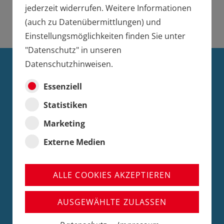
jederzeit widerrufen. Weitere Informationen
(auch zu Datenübermittlungen) und
Einstellungsmöglichkeiten finden Sie unter
"Datenschutz" in unseren
Datenschutzhinweisen.
DIE MINITRIX
Essenziell
SOMMERNEUHEITEN
Statistiken
2026
Marketing
Externe Medien
HIGHLIGHTS
Entdecken Sie in der folgenden Übersicht die
ALLE COOKIES AKZEPTIEREN
Highlights aus den MINITRIX Sommerneuheiten 2026
und erfahren Sie mehr über die Modelle.
AUSGEWÄHLTE ZULASSEN